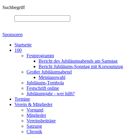
Suchbegriff
Sponsoren
Startseite
100
Festprogramm
Bericht des Jubiläumsabends am Samstag
Bericht Jubiläums-Sonntag mit Korsoumzug
Großer Jubiläumsabend
Menüauswahl
Jubiläums-Tombola
Festschrift online
Jubiläumsjahr - wer hilft?
Termine
Verein & Mitglieder
Vorstand
Mitglieder
Vereinsbeiträge
Satzung
Chronik