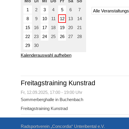
Mo
Di
Mi
Do
Fr
Sa
So
1
2
3
4
5
6
7
8
9
10
11
12
13
14
15
16
17
18
19
20
21
22
23
24
25
26
27
28
29
30
Kalenderauswahl aufheben
Freitagstraining Kunstrad
Fr,
12.09.2025
, 17:00
- 19:00
Uhr
Sommerberghalle in Buchenbach
Freitagstraining Kunstrad
Radsportverein „Concordia“ Unteribental e.V.