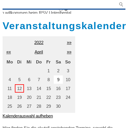
Veranstaltungskalender
2022
»»
««
April
»»
Mo
Di
Mi
Do
Fr
Sa
So
1
2
3
4
5
6
7
8
9
10
11
12
13
14
15
16
17
18
19
20
21
22
23
24
25
26
27
28
29
30
Kalenderauswahl aufheben
Hier finden Sie die akutell anstehenden Termine, sowohl die