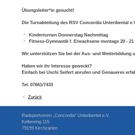
Übungsleiter*in gesucht!
Die Turnabteilung des RSV Concordia Unteribental e.
Kinderturnen Donnerstag Nachmittag
Fitness-Gymnastik f. Erwachsene montags 20 - 21
Wir unterstützen Sie bei der Aus- und Weiterbildung
u
Haben wir ihr Interesse geweckt?
Einfach bei Uschi Seifert anrufen und Genaueres erfa
Tel. 07661/7433
Zurück
Radsportverein „Concordia“ Unteribental e.V.
Keltenring 115
79199 Kirchzarten