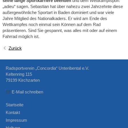
seine lange Sportkarriere beenden
und dem Wettkampfsport
„adieu“ sagen. Sebastian hat über nahezu zwei Jahrzehnte diese
außergewöhnliche Sportart in Baden dominiert und war viele
Jahre Mitglied des Nationalkaders. Er wird am Ende des
Wettkampfes noch einmal sein Können auf dem Rad
präsentieren. Sind Sie gespannt, was alles mit oder auf einem
Fahrrad möglich ist.
Zurück
Radsportverein „Concordia“ Unteribental e.V.
Keltenring 115
79199 Kirchzarten
E-Mail schreiben
Startseite
Kontakt
Impressum
Haltung